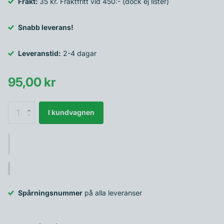
Frakt:
35 kr. Fraktfritt vid 450:- (dock ej lister)
Snabb leverans!
Leveranstid:
2-4 dagar
95,00 kr
I kundvagnen
Spårningsnummer
på alla leveranser