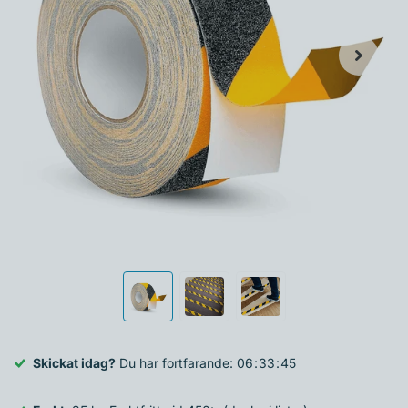
Skickat idag?
Du har fortfarande:
0
6
3
3
4
4