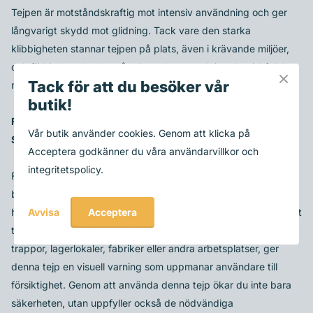
Tejpen är motståndskraftig mot intensiv användning och ger
långvarigt skydd mot glidning. Tack vare den starka
klibbigheten stannar tejpen på plats, även i krävande miljöer,
och förhindrar olyckor på arbetsplatsen och i andra riskfyllda
Tack för att du besöker vår
miljöer.
butik!
Förebyggande av Arbetsolyckor och Ökad
Vår butik använder cookies. Genom att klicka på
Säkerhetsmedvetenhet
Acceptera godkänner du våra användarvillkor och
integritetspolicy.
Fall kan ha allvarliga konsekvenser för anställdas och
besökares hälsa och säkerhet. Användning av vår svart-gula
halkskyddstejp hjälper till att förhindra arbetsolyckor genom att
Acceptera
Avvisa
tydligt markera riskområden. Oavsett om det handlar om
trappor, lagerlokaler, fabriker eller andra arbetsplatser, ger
denna tejp en visuell varning som uppmanar användare till
försiktighet. Genom att använda denna tejp ökar du inte bara
säkerheten, utan uppfyller också de nödvändiga