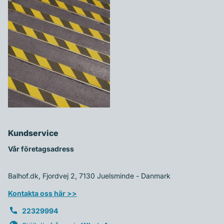
HALKSKYDDSTEJP
GUL/SVART – 18 M ROBUST
SÄKERHETSLÖSNING FÖR
BÄTTRE GREPP OCH
SYNLIGHET
95,00 kr
Kundservice
Vår företagsadress
Balhof.dk, Fjordvej 2, 7130 Juelsminde - Danmark
Kontakta oss här >>
22329994