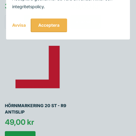
39,00 kr
49,00 kr
integritetspolicy.
alternativ
Acceptera
Avvisa
HÖRNMARKERING 20 ST - R9
ANTISLIP
49,00 kr