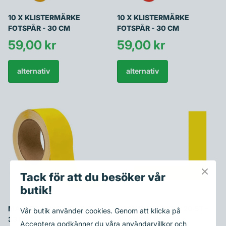
10 X KLISTERMÄRKE
10 X KLISTERMÄRKE
FOTSPÅR - 30 CM
FOTSPÅR - 30 CM
59,00 kr
59,00 kr
alternativ
alternativ
Tack för att du besöker vår
butik!
MARKERINGSTEJP - GUL -
HÖRNMARKERING 20 ST -
Vår butik använder cookies. Genom att klicka på
33 METER X 50 MM
R9 ANTISLIP
Acceptera godkänner du våra användarvillkor och