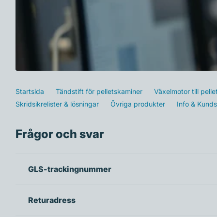
Startsida
Tändstift för pelletskaminer
Växelmotor till pell
Skridsikrelister & lösningar
Övriga produkter
Info & Kunds
Frågor och svar
GLS-trackingnummer
Returadress