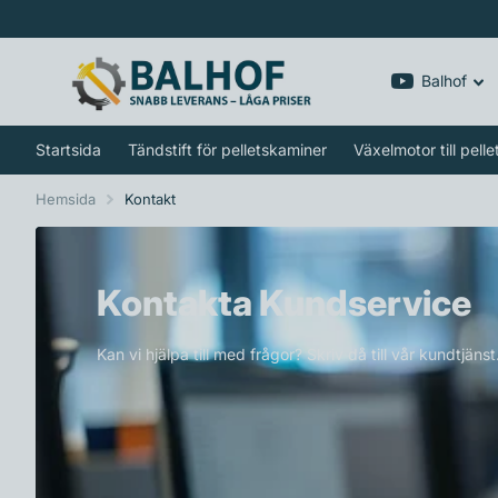
Balhof
Startsida
Tändstift för pelletskaminer
Växelmotor till pell
Hemsida
Kontakt
Kontakta Kundservice
Kan vi hjälpa till med frågor? Skriv då till vår kundtjän