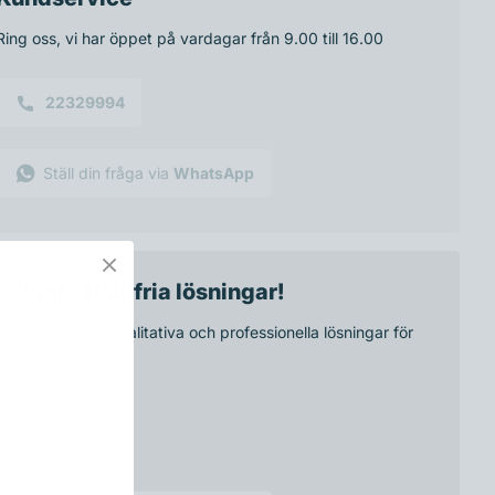
Ring oss, vi har öppet på vardagar från 9.00 till 16.00
22329994
Ställ din fråga via
WhatsApp
Balhof - Halkfria lösningar!
Vi levererar högkvalitativa och professionella lösningar för
trappor & golv
logga in
Skapa ett konto