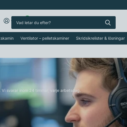
0
etskamin
Ventilator – pelletskaminer
Skridsikrelister & lösningar
st. Vi svarar inom 24 timmar, varje arbetsdag.