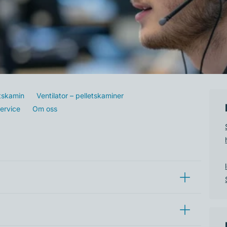
etskamin
Ventilator – pelletskaminer
ervice
Om oss