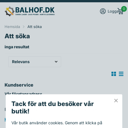
0
Logga in
Hemsida
Att söka
Att söka
inga resultat
Kundservice
Vår företagsadress
Tack för att du besöker vår
Balhof.dk, Fjordvej 2, 7130 Juelsminde - Danmark
butik!
Kontakta oss här >>
Vår butik använder cookies. Genom att klicka på