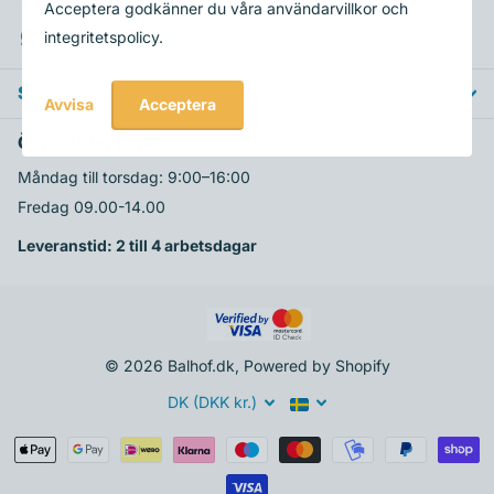
22329994
Acceptera godkänner du våra användarvillkor och
Ställ din fråga via
WhatsApp
integritetspolicy.
Sök
Acceptera
Avvisa
Öppettider kontor:
Måndag till torsdag: 9:00–16:00
Fredag 09.00-14.00
Leveranstid: 2 till 4 arbetsdagar
©
2026
Balhof.dk, Powered by Shopify
DK (DKK kr.)