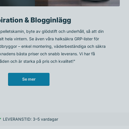
piration & Blogginlägg
 pelletskamin, byte av glödstift och underhåll, så att din
t hela vintern. Se även våra halksäkra GRP-lister för
adbryggor – enkel montering, väderbeständiga och säkra
rknadens bästa priser och snabb leverans. Vi har få
den och är starka på pris och kvalitet!"
Se mer
LEVERANSTID: 3–5 vardagar