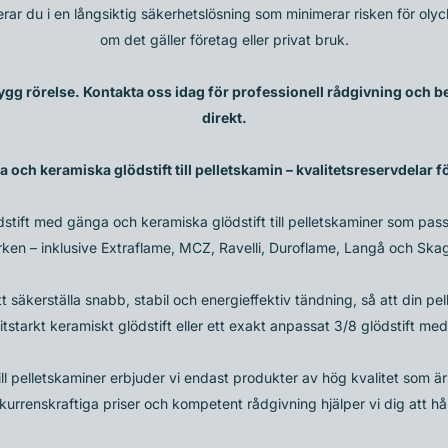
erar du i en långsiktig säkerhetslösning som minimerar risken för oly
om det gäller företag eller privat bruk.
rygg rörelse. Kontakta oss idag för professionell rådgivning och be
direkt.
 och keramiska glödstift till pelletskamin – kvalitetsreservdelar 
glödstift med gänga och keramiska glödstift till pelletskaminer som 
ken – inklusive Extraflame, MCZ, Ravelli, Duroflame, Langå och Ska
t säkerställa snabb, stabil och energieffektiv tändning, så att din pel
tstarkt keramiskt glödstift eller ett exakt anpassat 3/8 glödstift med
ill pelletskaminer erbjuder vi endast produkter av hög kvalitet som är
rrenskraftiga priser och kompetent rådgivning hjälper vi dig att h