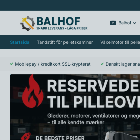
Balhof
Startsida
Tändstift för pelletskaminer
Växelmotor till pel
Mobilepay / kreditkort SSL-krypterat
Danskt lager sna