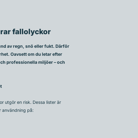
rar fallolyckor
und av regn, snö eller fukt. Därför
rhet. Oavsett om du letar efter
och professionella miljöer – och
t
r utgör en risk. Dessa lister är
ör användning på: