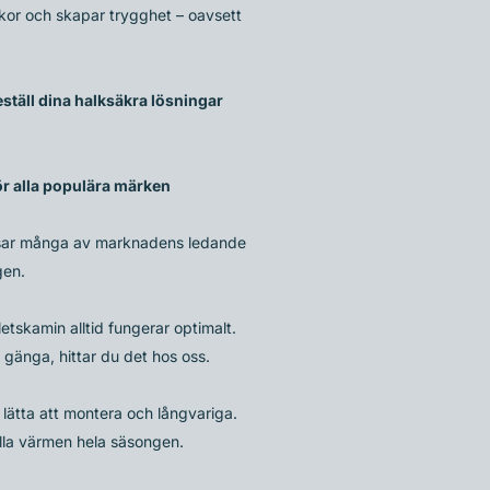
ckor och skapar trygghet – oavsett
ställ dina halksäkra lösningar
för alla populära märken
passar många av marknadens ledande
gen.
letskamin alltid fungerar optimalt.
 gänga, hittar du det hos oss.
 lätta att montera och långvariga.
ålla värmen hela säsongen.