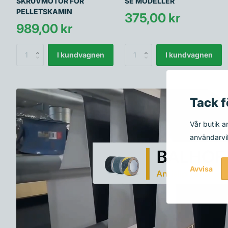
SKRUVMOTOR FÖR
SE MODELLER
PELLETSKAMIN
375,00 kr
989,00 kr
I kundvagnen
I kundvagnen
Tack f
Vår butik 
användarvil
Avvisa