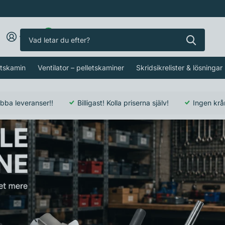
0
letskamin
Ventilator – pelletskaminer
Skridsikrelister & lösningar
bba leveranser!!
Billigast! Kolla priserna själv!
Ingen krå