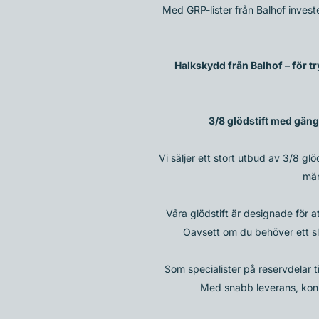
Med GRP-lister från Balhof invest
Halkskydd från Balhof – för t
3/8 glödstift med gänga
Vi säljer ett stort utbud av 3/8 
mär
Våra glödstift är designade för at
Oavsett om du behöver ett sli
Som specialister på reservdelar t
Med snabb leverans, konku