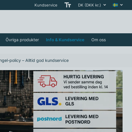
Kundservice
DK (DKK kr.)
Övriga produkter
Info & Kundservice
Om oss
ngel-policy – Alltid god kundservice