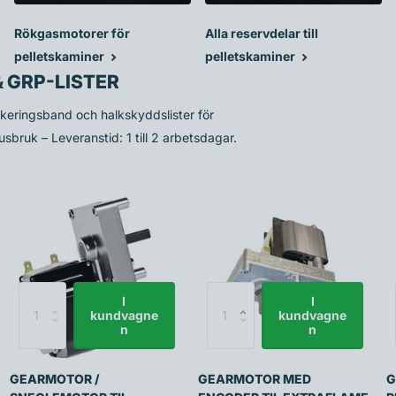
Rökgasmotorer för
Alla reservdelar till
pelletskaminer
pelletskaminer
 GRP-LISTER
rkeringsband och halkskyddslister för
sbruk – Leveranstid: 1 till 2 arbetsdagar.
I
I
kundvagne
kundvagne
n
n
GEARMOTOR /
GEARMOTOR MED
G