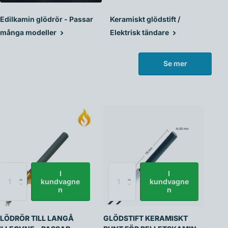
Edilkamin glödrör - Passar
Keramiskt glödstift /
många modeller
Elektrisk tändare
Se mer
I
I
kundvagne
kundvagne
n
n
LÖDRÖR TILL LANGÅ
GLÖDSTIFT KERAMISKT