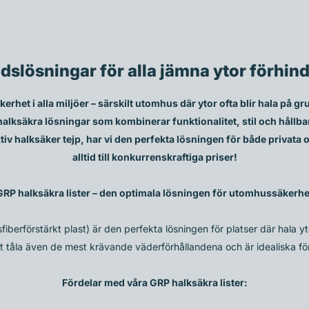
slösningar för alla jämna ytor förhind
kerhet i alla miljöer – särskilt utomhus där ytor ofta blir hala på gr
 halksäkra lösningar som kombinerar funktionalitet, stil och hållba
ktiv halksäker tejp, har vi den perfekta lösningen för både privata 
alltid till konkurrenskraftiga priser!
GRP halksäkra lister – den optimala lösningen för utomhussäkerhe
fiberförstärkt plast) är den perfekta lösningen för platser där hala yto
t tåla även de mest krävande väderförhållandena och är idealiska f
Fördelar med våra GRP halksäkra lister: