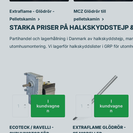
Extraflame - Glödrör -
MCZ Glödrör till
Pelletskamin
pelletskamin
STARKA PRISER PÅ HALKSKYDDSTEJP &
Partihandel och lagerhållning i Danmark av halkskyddstejp, ma
utomhusmontering. Vi lagerför halkskyddslister i GRP för utomhu
I
I
kundvagne
kundvagne
n
n
ECOTECK / RAVELLI -
EXTRAFLAME GLÖDRÖR -