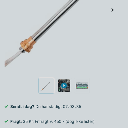
Sendt i dag?
Du har stadig:
0
7
0
3
3
5
Fragt:
35 Kr. Frifragt v. 450,- (dog ikke lister)