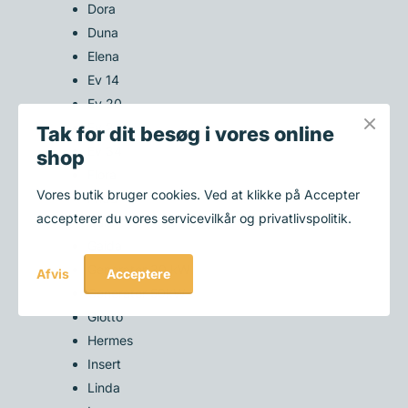
Dora
Duna
Elena
Ev 14
Ev 20
Ev 24
Tak for dit besøg i vores online
Ev 34
shop
Flora
Vores butik bruger cookies. Ved at klikke på Accepter
Frida
accepterer du vores servicevilkår og privatlivspolitik.
Gaia
Gaida
Generator 30 kW
Acceptere
Afvis
Generator 50kW
Giotto
Hermes
Insert
Linda