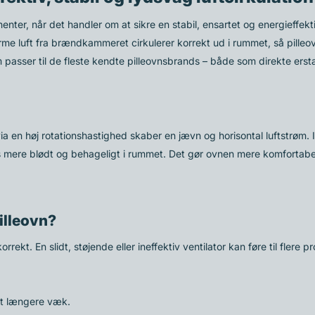
onenter, når det handler om at sikre en stabil, ensartet og energieffek
arme luft fra brændkammeret cirkulerer korrekt ud i rummet, så pille
m passer til de fleste kendte pilleovnsbrands – både som direkte erst
ia en høj rotationshastighed skaber en jævn og horisontal luftstrøm. I
eles mere blødt og behageligt i rummet. Det gør ovnen mere komfortab
pilleovn?
ekt. En slidt, støjende eller ineffektiv ventilator kan føre til flere p
dt længere væk.