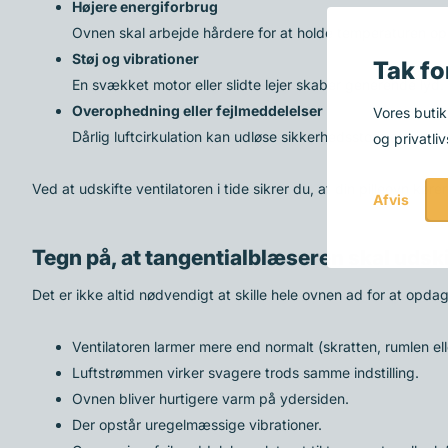
Højere energiforbrug
Ovnen skal arbejde hårdere for at holde temperaturen op
Støj og vibrationer
Tak fo
En svækket motor eller slidte lejer skaber generende lyd.
Overophedning eller fejlmeddelelser
Vores butik
Dårlig luftcirkulation kan udløse sikkerhedsstoppet i man
og privatliv
Ved at udskifte ventilatoren i tide sikrer du, at din pilleovn kør
Afvis
Tegn på, at tangentialblæseren skal udsk
Det er ikke altid nødvendigt at skille hele ovnen ad for at opd
Ventilatoren larmer mere end normalt (skratten, rumlen ell
Luftstrømmen virker svagere trods samme indstilling.
Ovnen bliver hurtigere varm på ydersiden.
Der opstår uregelmæssige vibrationer.