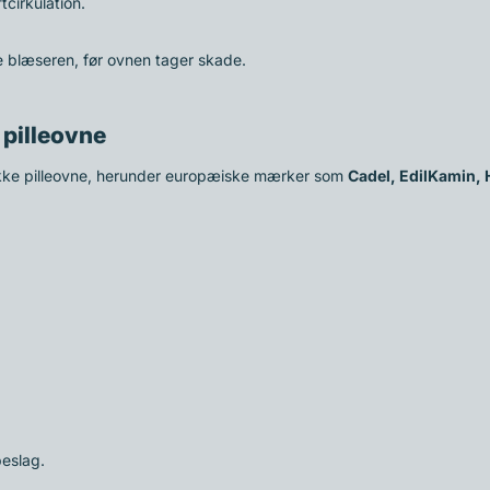
tcirkulation.
fte blæseren, før ovnen tager skade.
l pilleovne
g række pilleovne, herunder europæiske mærker som
Cadel, EdilKamin, 
beslag.