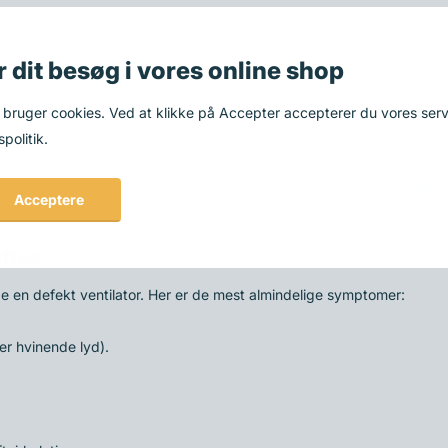
pe.
r dit besøg i vores online shop
 bruger cookies. Ved at klikke på Accepter accepterer du vores serv
ge ovne.
spolitik.
er stabilt, effektivt og sikkert – sæson efter sæson. Se vores
ventilator
Acceptere
iftes
age en defekt ventilator. Her er de mest almindelige symptomer:
er hvinende lyd).