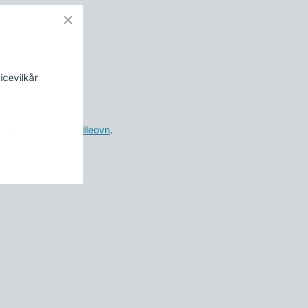
icevilkår
 blæser 24 cm til pilleovn
.