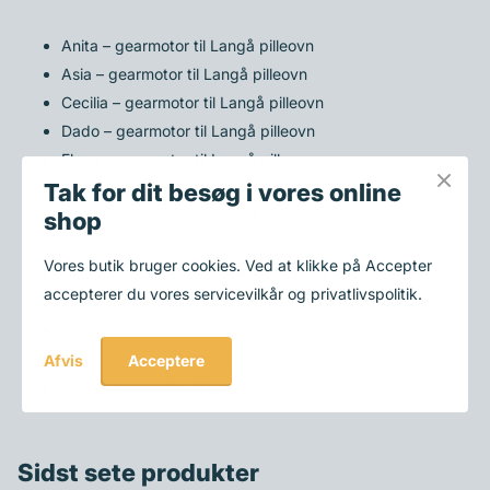
Anita – gearmotor til Langå pilleovn
Asia – gearmotor til Langå pilleovn
Cecilia – gearmotor til Langå pilleovn
Dado – gearmotor til Langå pilleovn
Elena – gearmotor til Langå pilleovn
Frida – gearmotor til Langå pilleovn
Tak for dit besøg i vores online
Giotto – gearmotor til Langå pilleovn
shop
Hermes – gearmotor til Langå pilleovn
Vores butik bruger cookies. Ved at klikke på Accepter
Hydro 18 Insert – gearmotor til Langå pilleovn
accepterer du vores servicevilkår og privatlivspolitik.
Insert – gearmotor til Langå pilleovn
Prezzemolo – gearmotor til Langå pilleovn
Raffaello – gearmotor til Langå pilleovn
Acceptere
Afvis
Susy – gearmotor til Langå pilleovn
Sidst sete produkter