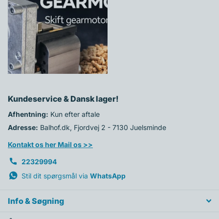
SNEGLEMOTOR TIL LANGÅ
PILLEOVN - SE MODELLER
999,00 kr
Kundeservice & Dansk lager!
Afhentning:
Kun efter aftale
Adresse:
Balhof.dk, Fjordvej 2 - 7130 Juelsminde
Kontakt os her Mail os >>
22329994
Stil dit spørgsmål via
WhatsApp
Info & Søgning