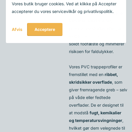
Vores butik bruger cookies. Ved at klikke på Accepter
slidstyrke er altafgørende.
accepterer du vores servicevilkår og privatlivspolitik.
Uanset om det er i
køkkener,
kantiner, værksteder,
produktionshaller eller på
Acceptere
Afvis
skibe
, sikrer vores profiler et
solidt fodfæste og minimerer
risikoen for faldulykker.
Vores PVC trappeprofiler er
fremstillet med en
ribbet,
skridsikker overflade
, som
giver fremragende greb – selv
på våde eller fedtede
overflader. De er designet til
at modstå
fugt, kemikalier
og temperatursvingninger
,
hvilket gør dem velegnede til