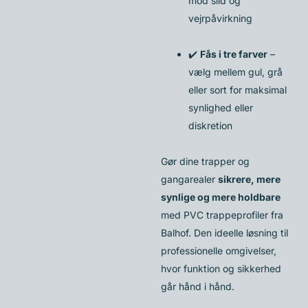
mod slid og
vejrpåvirkning
✔️
Fås i tre farver
–
vælg mellem gul, grå
eller sort for maksimal
synlighed eller
diskretion
Gør dine trapper og
gangarealer
sikrere, mere
synlige og mere holdbare
med PVC trappeprofiler fra
Balhof. Den ideelle løsning til
professionelle omgivelser,
hvor funktion og sikkerhed
går hånd i hånd.