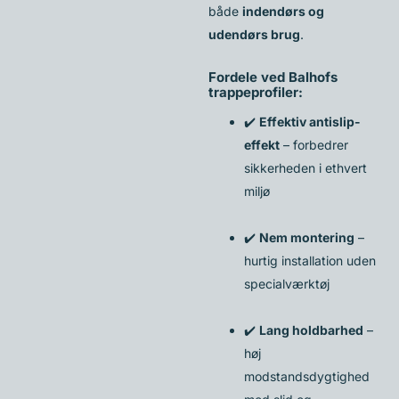
både
indendørs og
udendørs brug
.
Fordele ved Balhofs
trappeprofiler:
✔️
Effektiv antislip-
effekt
– forbedrer
sikkerheden i ethvert
miljø
✔️
Nem montering
–
hurtig installation uden
specialværktøj
✔️
Lang holdbarhed
–
høj
modstandsdygtighed