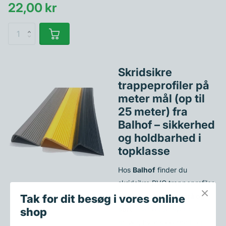
22,00 kr
Skridsikre
trappeprofiler på
meter mål (op til
25 meter) fra
Balhof – sikkerhed
og holdbarhed i
topklasse
Hos
Balhof
finder du
skridsikre PVC trappeprofiler
og PVC-lister i
gul, grå og
Tak for dit besøg i vores online
sort
– skræddersyet til
shop
miljøer, hvor sikkerhed og