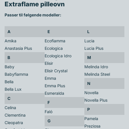
Extraflame pilleovn
Passer til følgende modeller:
A
E
L
Amika
Ecofiamma
Lucia
Anastasia Plus
Ecologica
Lucia Plus
Ecologica Idro
B
M
Elisir
Baby
Melinda Idro
Elisir Crystal
Babyfiamma
Melinda Steel
Emma
Bella
N
Emma Plus
Bella Lux
Novella
Esmeralda
C
Novella Plus
F
Celina
P
Faló
Clementina
Pamela
G
Cleopatra
Preziosa