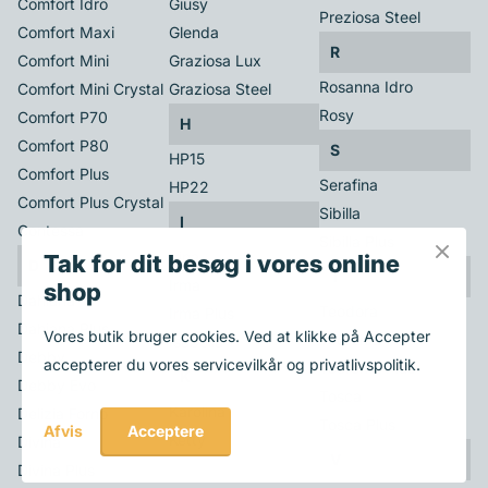
Comfort Idro
Giusy
Preziosa Steel
Comfort Maxi
Glenda
R
Comfort Mini
Graziosa Lux
Rosanna Idro
Comfort Mini Crystal
Graziosa Steel
Rosy
Comfort P70
H
Comfort P80
S
HP15
Comfort Plus
Serafina
HP22
Comfort Plus Crystal
Sibilla
I
Contessa
Sibilla Plus
Irina
Tak for dit besøg i vores online
D
T
Irma
shop
Dahiana
Teodora
Irma Plus
Dahiana Plus
Vores butik bruger cookies. Ved at klikke på Accepter
Teorema
Isabella
Debby
accepterer du vores servicevilkår og privatlivspolitik.
Teorema Plus
K
Debby Evo
Tosca
Karolina
Delizia Forno
Tosca Plus
Acceptere
Afvis
Ketty
Divina
V
Divina Plus