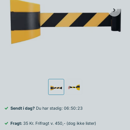
Sendt i dag?
Du har stadig:
0
6
5
0
2
2
Fragt:
35 Kr. Frifragt v. 450,- (dog ikke lister)