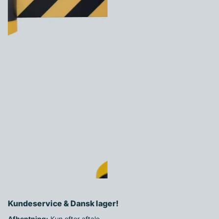
VÆGMONTERET
AFSPÆRRINGSBÅND - 5
METER GUL/SORT ADVARSEL
499,00 kr
Se mere
Kundeservice & Dansk lager!
Afhentning:
Kun efter aftale