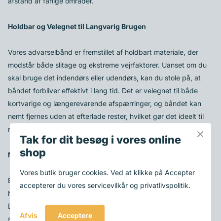
afstand af farlige områder.
Holdbar og Velegnet til Langvarig Brugen
Vores advarselbånd er fremstillet af holdbart materiale, der
modstår både slitage og ekstreme vejrfaktorer. Uanset om du
skal bruge det indendørs eller udendørs, kan du stole på, at
båndet forbliver effektivt i lang tid. Det er velegnet til både
kortvarige og længerevarende afspærringer, og båndet kan
nemt fjernes uden at efterlade rester, hvilket gør det ideelt til
midlertidige markeringer.
Tak for dit besøg i vores online
shop
Nem Installation og Fleksibel Brug
Vores butik bruger cookies. Ved at klikke på Accepter
Båndet er let at installere på vægge, døre eller andre flader,
accepterer du vores servicevilkår og privatlivspolitik.
hvilket gør det til en praktisk og effektiv løsning til afspærring.
Den fleksible længde på 5 meter giver dig mulighed for at
Acceptere
Afvis
skabe en tydelig afgrænsning, der hurtigt kan opsættes og